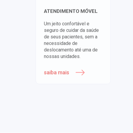
ATENDIMENTO MÓVEL
N
P
Um jeito confortável e
seguro de cuidar da saúde
Es
de seus pacientes, sem a
pa
necessidade de
su
deslocamento até uma de
Se
nossas unidades.
de
saiba mais
s