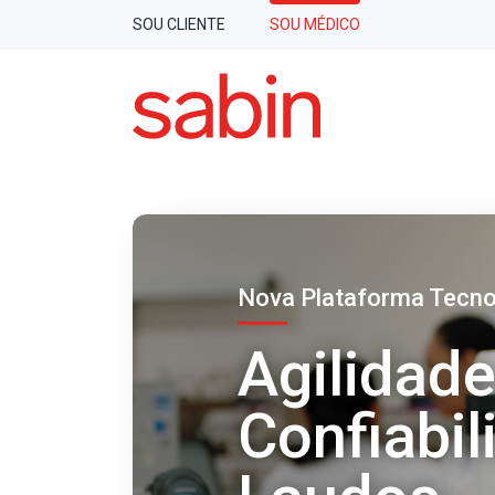
SOU CLIENTE
SOU MÉDICO
Olá, doutor(a)!
ANÁLISES
CLÍNICAS
VACI
Este espa
ANATOMIA
PATOLÓGICA
para você