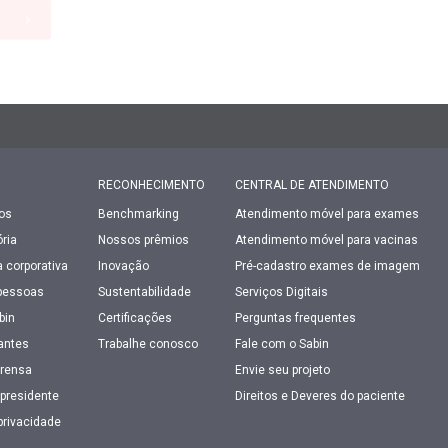
R
RECONHECIMENTO
CENTRAL DE ATENDIMENTO
os
Benchmarking
Atendimento móvel para exames
ria
Nossos prêmios
Atendimento móvel para vacinas
 corporativa
Inovação
Pré-cadastro exames de imagem
pessoas
Sustentabilidade
Serviços Digitais
bin
Certificações
Perguntas frequentes
antes
Trabalhe conosco
Fale com o Sabin
prensa
Envie seu projeto
presidente
Direitos e Deveres do paciente
 privacidade