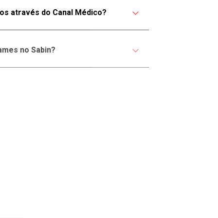
 no Canal Exclusivo:
(61)
4004.8003
.
os através do Canal Médico?
 com o Canal Exclusivo:
(61)
4004.8003
.
ames no Sabin?
no Canal Exclusivo:
(61)
4004.8003
.