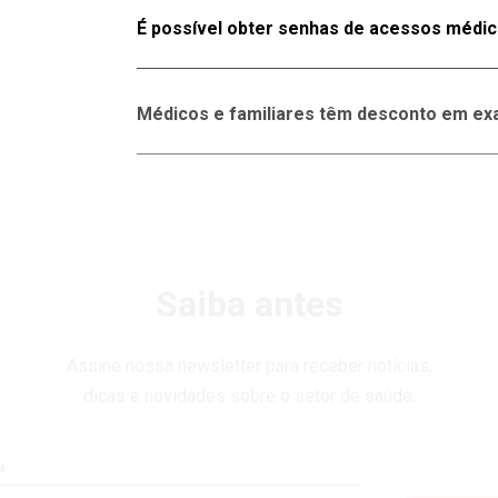
Não. Para mais informações, entre em contato
É possível obter senhas de acessos médic
Sim. Para mais informações, entre em contato
Médicos e familiares têm desconto em ex
Sim. Para mais informações, entre em contato 
Saiba antes
Assine nossa newsletter para receber notícias,
dicas e novidades sobre o setor de saúde.