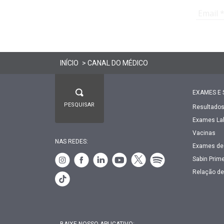
INÍCIO
>
CANAL DO MÉDICO
EXAMES E 
Resultado
Exames Lab
Vacinas
NAS REDES:
Exames de
Sabin Prim
Relação d
BAIXE NOSSO APLICATIVO: