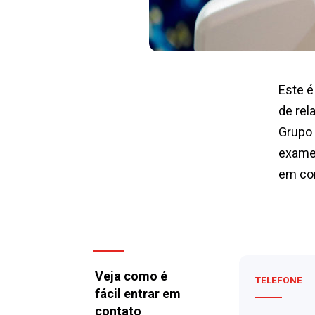
Este é
de rel
Grupo 
exames
em con
Veja como é
TELEFONE
fácil entrar em
contato