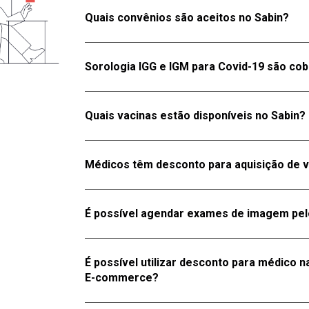
Nossas unidades de imagem encontram-se em Br
Quais convênios são aceitos no Sabin?
São Caetano do Sul, Osasco e Barueri. Para sa
sabin.com.br/imagem
.
O Sabin aceita os principais convênios do merc
Sorologia IGG e IGM para Covid-19 são co
acessar a área de
CONVÊNIOS
em nosso site o
no Canal Exclusivo:
(61)
4004.8003
.
Alguns convênios oferecem cobertura. Para sa
Quais vacinas estão disponíveis no Sabin?
no Canal Exclusivo:
(61)
4004.8003
.
A lista de vacinas está disponível para consul
Médicos têm desconto para aquisição de 
nosso site.
Sim. Para mais informações, entre em contato 
É possível agendar exames de imagem pelo
Sim.
É possível utilizar desconto para médico 
E-commerce?