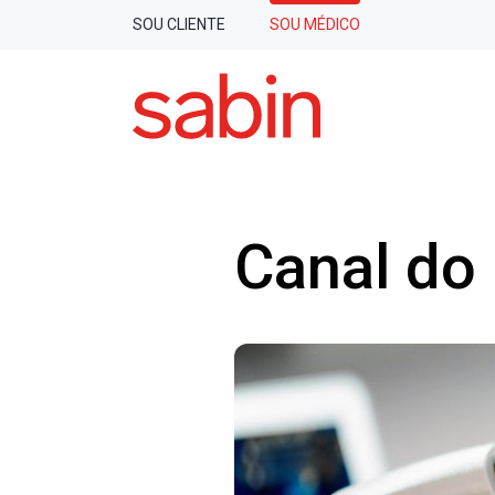
SOU CLIENTE
SOU MÉDICO
Canal do
ANÁLISES
CLÍNICAS
VACI
ANATOMIA
PATOLÓGICA