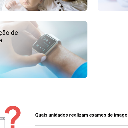
ação de
a
sApp
Whats
4004.8003
Quais unidades realizam exames de imag