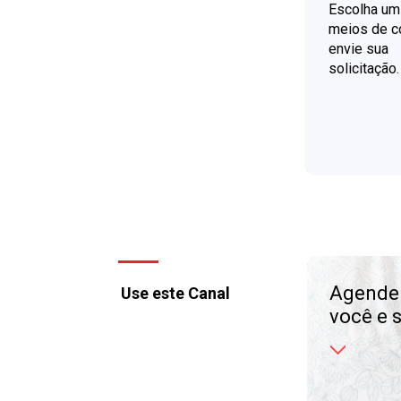
Escolha um
meios de c
envie sua
solicitação.
Agende
Use este Canal
você e s