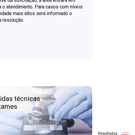
ise da solicitação, a área entrará em
a o atendimento. Para casos com níveis
idade mais altos será informado o
a resolução.
vidas técnicas
xames
Resultados