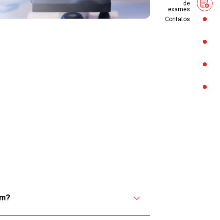
de
exames
Contatos
App
em?