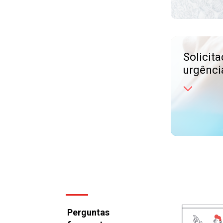
Solicit
urgênci
What
(61) 
Perguntas