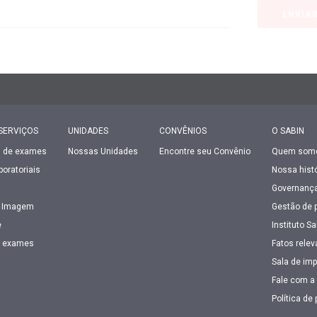
ENVIA
SERVIÇOS
UNIDADES
CONVÊNIOS
O SABIN
s de exames
Nossas Unidades
Encontre seu Convênio
Quem som
oratoriais
Nossa histó
Governança
 Imagem
Gestão de 
e
Instituto Sa
e exames
Fatos relev
Sala de im
Fale com a 
Política de