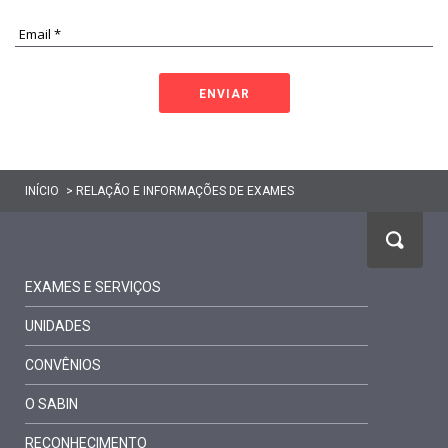
ENVIAR
INÍCIO
>
RELAÇÃO E INFORMAÇÕES DE EXAMES
EXAMES E SERVIÇOS
Resultados de exames
UNIDADES
Exames Laboratoriais
Nossas Unidades
Vacinas
CONVÊNIOS
Exames de Imagem
Encontre seu Convênio
O SABIN
Sabin Prime
Quem somos
Relação de exames
RECONHECIMENTO